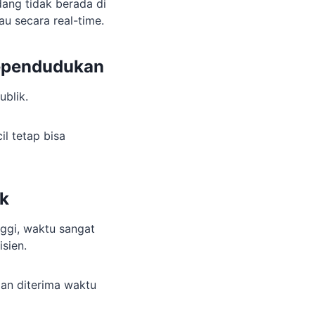
dang tidak berada di
au secara real-time.
Kependudukan
blik.
l tetap bisa
uk
nggi, waktu sangat
sien.
dan diterima waktu