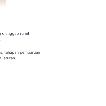
g dianggap rumit.
.
as, tahapan pembaruan
i aturan.