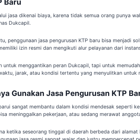
P Baru
ui jasa dikenai biaya, karena tidak semua orang punya wa
nas Dukcapil.
itu, penggunaan jasa pengurusan KTP baru bisa menjadi solu
miliki izin resmi dan mengikuti alur pelayanan dari instansi
an untuk menggantikan peran Dukcapil, tapi untuk memuda
ktu, jarak, atau kondisi tertentu yang menyulitkan untuk 
nya Gunakan Jasa Pengurusan KTP Ba
barui sangat membantu dalam kondisi mendesak seperti k
 bisa meninggalkan pekerjaan, atau sedang merawat anggota
na ketika seseorang tinggal di daerah berbeda dari alama
enggunaan jasa resmi sangat wajar dan justru mempercepat p