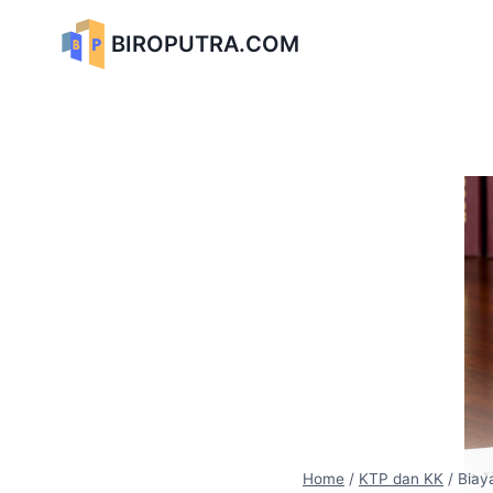
Skip
to
BIROPUTRA.COM
content
Home
/
KTP dan KK
/
Biay