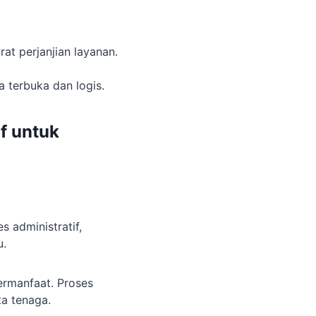
t perjanjian layanan.
 terbuka dan logis.
f
untuk
 administratif,
u.
bermanfaat. Proses
ta tenaga.