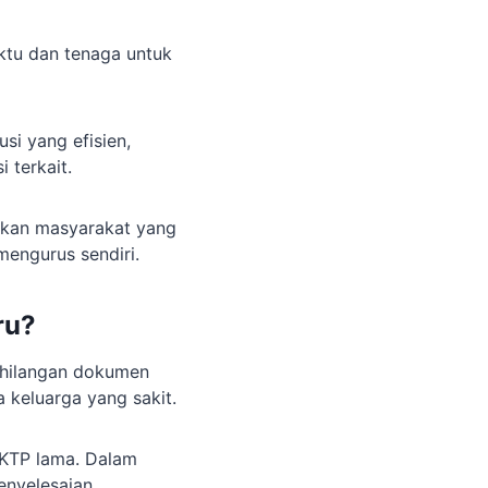
ktu dan tenaga untuk
si yang efisien,
 terkait.
hkan masyarakat yang
mengurus sendiri.
ru?
ehilangan dokumen
 keluarga yang sakit.
t KTP lama. Dalam
enyelesaian