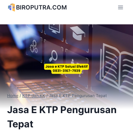
Skip
BIROPUTRA.COM
to
content
Home
/
KTP dan KK
/
Jasa E KTP Pengurusan Tepat
Jasa E KTP Pengurusan
Tepat