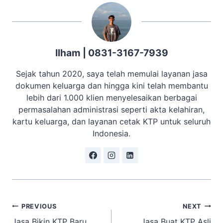
Ilham | 0831-3167-7939
Sejak tahun 2020, saya telah memulai layanan jasa
dokumen keluarga dan hingga kini telah membantu
lebih dari 1.000 klien menyelesaikan berbagai
permasalahan administrasi seperti akta kelahiran,
kartu keluarga, dan layanan cetak KTP untuk seluruh
Indonesia.
Navigasi
PREVIOUS
NEXT
Jasa Bikin KTP Baru
Jasa Buat KTP Asli