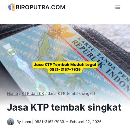
Skip
BIROPUTRA.COM
to
content
Home
/
KTP dan KK
/
Jasa KTP tembak singkat
Jasa KTP tembak singkat
By
Ilham | 0831-3167-7939
Februari 22, 2026