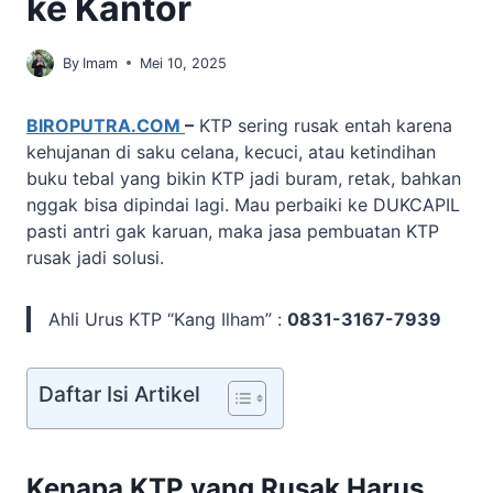
ke Kantor
By
Imam
Mei 10, 2025
BIROPUTRA.COM
–
KTP sering rusak entah karena
kehujanan di saku celana, kecuci, atau ketindihan
buku tebal yang bikin KTP jadi buram, retak, bahkan
nggak bisa dipindai lagi. Mau perbaiki ke DUKCAPIL
pasti antri gak karuan, maka jasa pembuatan KTP
rusak jadi solusi.
Ahli Urus KTP “Kang Ilham” :
0831-3167-7939
Daftar Isi Artikel
Kenapa KTP yang Rusak Harus