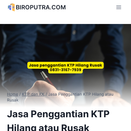
Skip
BIROPUTRA.COM
to
content
Home
/
KTP dan KK
/
Jasa Penggantian KTP Hilang atau
Rusak
Jasa Penggantian KTP
Hilang atau Rusak