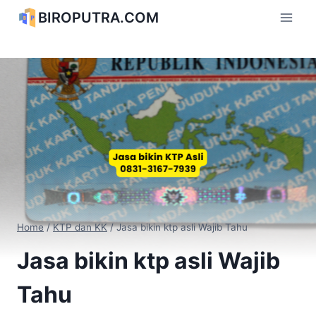
Skip
BIROPUTRA.COM
to
content
Home
/
KTP dan KK
/
Jasa bikin ktp asli Wajib Tahu
Jasa bikin ktp asli Wajib
Tahu