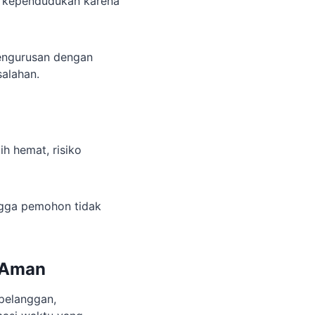
 kependudukan karena
pengurusan dengan
alahan.
h hemat, risiko
ngga pemohon tidak
 Aman
 pelanggan,