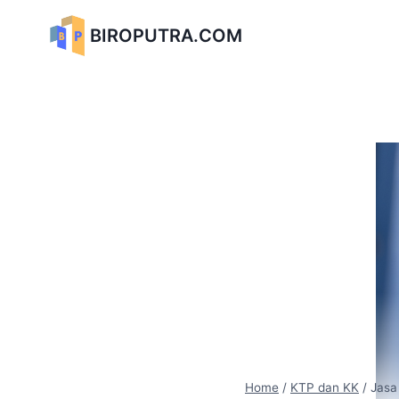
Skip
to
BIROPUTRA.COM
content
Home
/
KTP dan KK
/
Jasa