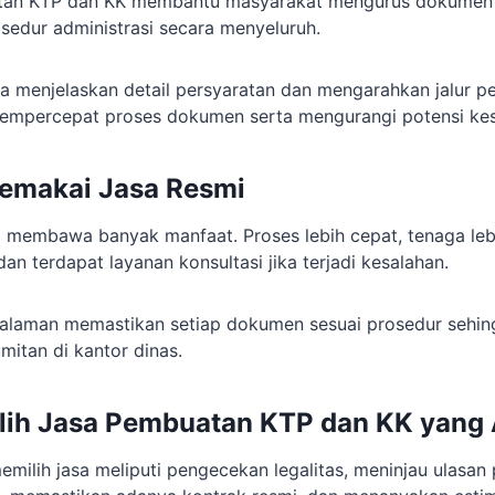
atan KTP dan KK membantu masyarakat mengurus dokumen
edur administrasi secara menyeluruh.
asa menjelaskan detail persyaratan dan mengarahkan jalur 
mempercepat proses dokumen serta mengurangi potensi kes
emakai Jasa Resmi
 membawa banyak manfaat. Proses lebih cepat, tenaga lebi
an terdapat layanan konsultasi jika terjadi kesalahan.
galaman memastikan setiap dokumen sesuai prosedur sehi
itan di kantor dinas.
lih Jasa Pembuatan KTP dan KK yang
milih jasa meliputi pengecekan legalitas, meninjau ulasan