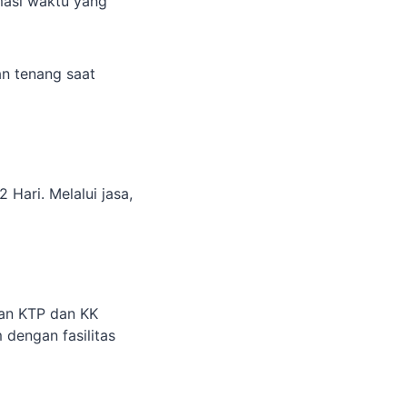
masi waktu yang
an tenang saat
Hari. Melalui jasa,
tan KTP dan KK
dengan fasilitas