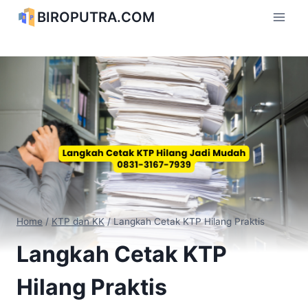
Skip
BIROPUTRA.COM
to
content
Home
/
KTP dan KK
/
Langkah Cetak KTP Hilang Praktis
Langkah Cetak KTP
Hilang Praktis